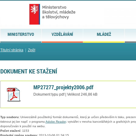
MINISTERSTVO
VZDĚLÁVÁNÍ
MLÁDEŽ
Titulní stránka
|
Zpět
DOKUMENT KE STAŽENÍ
MP27277_projekty2006.pdf
Dokument typu pdf | Velikost 246,86 kB
Typ souboru:
Univerzálně použitelný formát dokumentů, který je určen především k tisku, prezen
tisknout jej lze např. v programu
Adobe Reader
, vytvářet v mnoha kancelářských a grafických pr
doporučován k použití na webu.
Počet stažení:
1153
Poslední změna souboru:
2013-10-06 01:34:15