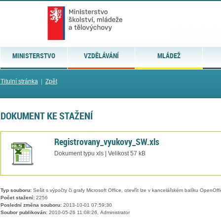
MINISTERSTVO
VZDĚLÁVÁNÍ
MLÁDEŽ
Titulní stránka
|
Zpět
DOKUMENT KE STAŽENÍ
Registrovany_vyukovy_SW.xls
Dokument typu xls | Velikost 57 kB
Typ souboru:
Sešit s výpočty či grafy Microsoft Office, otevřít lze v kancelářském balíku OpenOffic
Počet stažení:
2256
Poslední změna souboru:
2013-10-01 07:59:30
Soubor publikován:
2010-05-26 11:08:26, Administrator