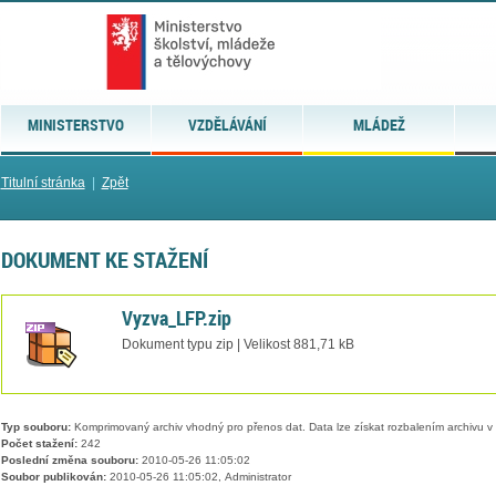
MINISTERSTVO
VZDĚLÁVÁNÍ
MLÁDEŽ
Titulní stránka
|
Zpět
DOKUMENT KE STAŽENÍ
Vyzva_LFP.zip
Dokument typu zip | Velikost 881,71 kB
Typ souboru:
Komprimovaný archiv vhodný pro přenos dat. Data lze získat rozbalením archivu 
Počet stažení:
242
Poslední změna souboru:
2010-05-26 11:05:02
Soubor publikován:
2010-05-26 11:05:02, Administrator