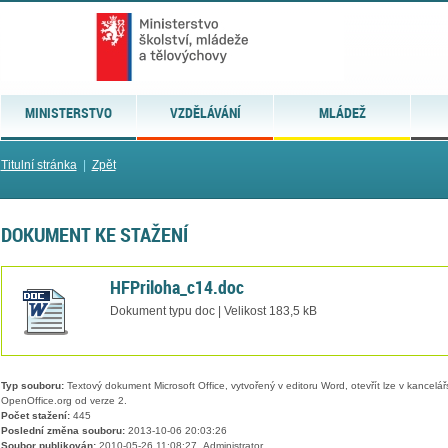
MINISTERSTVO
VZDĚLÁVÁNÍ
MLÁDEŽ
Titulní stránka
|
Zpět
DOKUMENT KE STAŽENÍ
HFPriloha_c14.doc
Dokument typu doc | Velikost 183,5 kB
Typ souboru:
Textový dokument Microsoft Office, vytvořený v editoru Word, otevřít lze v kancelářs
OpenOffice.org od verze 2.
Počet stažení:
445
Poslední změna souboru:
2013-10-06 20:03:26
Soubor publikován:
2010-05-26 11:08:27, Administrator