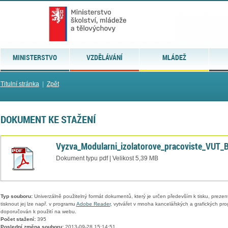
MINISTERSTVO
VZDĚLÁVÁNÍ
MLÁDEŽ
Titulní stránka
|
Zpět
DOKUMENT KE STAŽENÍ
Vyzva_Modularni_izolatorove_pracoviste_VUT_
Dokument typu pdf | Velikost 5,39 MB
Typ souboru:
Univerzálně použitelný formát dokumentů, který je určen především k tisku, prezen
tisknout jej lze např. v programu
Adobe Reader
, vytvářet v mnoha kancelářských a grafických pr
doporučován k použití na webu.
Počet stažení:
395
Poslední změna souboru:
2013-09-28 15:14:51