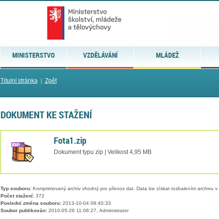
MINISTERSTVO
VZDĚLÁVÁNÍ
MLÁDEŽ
Titulní stránka
|
Zpět
DOKUMENT KE STAŽENÍ
Fota1.zip
Dokument typu zip | Velikost 4,95 MB
Typ souboru:
Komprimovaný archiv vhodný pro přenos dat. Data lze získat rozbalením archivu 
Počet stažení:
372
Poslední změna souboru:
2013-10-04 08:40:33
Soubor publikován:
2010-05-26 11:08:27, Administrator