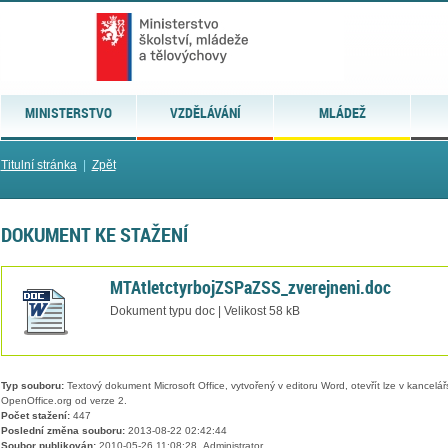
MINISTERSTVO
VZDĚLÁVÁNÍ
MLÁDEŽ
Titulní stránka
|
Zpět
DOKUMENT KE STAŽENÍ
MTAtletctyrbojZSPaZSS_zverejneni.doc
Dokument typu doc | Velikost 58 kB
Typ souboru:
Textový dokument Microsoft Office, vytvořený v editoru Word, otevřít lze v kancelářs
OpenOffice.org od verze 2.
Počet stažení:
447
Poslední změna souboru:
2013-08-22 02:42:44
Soubor publikován:
2010-05-26 11:08:28, Administrator