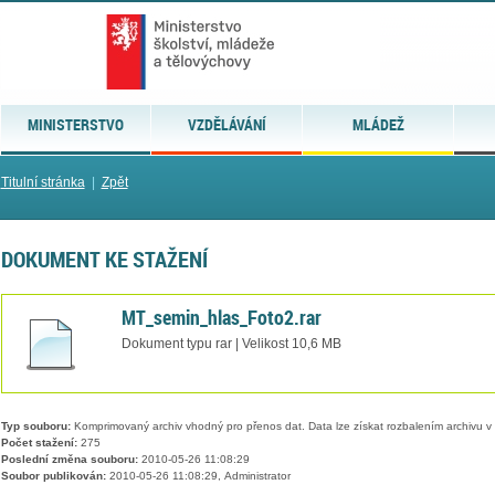
MINISTERSTVO
VZDĚLÁVÁNÍ
MLÁDEŽ
Titulní stránka
|
Zpět
DOKUMENT KE STAŽENÍ
MT_semin_hlas_Foto2.rar
Dokument typu rar | Velikost 10,6 MB
Typ souboru:
Komprimovaný archiv vhodný pro přenos dat. Data lze získat rozbalením archivu 
Počet stažení:
275
Poslední změna souboru:
2010-05-26 11:08:29
Soubor publikován:
2010-05-26 11:08:29, Administrator