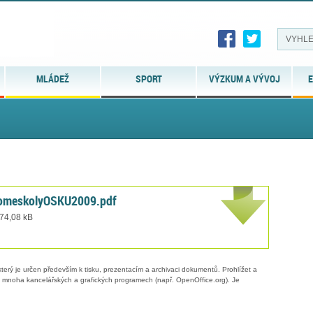
MLÁDEŽ
SPORT
VÝZKUM A VÝVOJ
E
omeskolyOSKU2009.pdf
 74,08 kB
erý je určen především k tisku, prezentacím a archivaci dokumentů. Prohlížet a
 v mnoha kancelářských a grafických programech (např. OpenOffice.org). Je