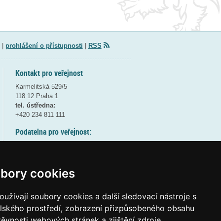
|
prohlášení o přístupnosti
|
RSS
Kontakt pro veřejnost
Karmelitská 529/5
118 12 Praha 1
tel. ústředna:
+420 234 811 111
Podatelna pro veřejnost:
pondělí a středa - 7:30-17:00
úterý a čtvrtek - 7:30-15:30
pátek - 7:30-14:00
bory cookies
8:30 - 9:30 - bezpečnostní přestávka
(více informací
ZDE
)
užívají soubory cookies a další sledovací nástroje s
elského prostředí, zobrazení přizpůsobeného obsahu
Elektronická podatelna:
těvnosti webových stránek a zjištění zdroje
posta@msmt
gov
cz