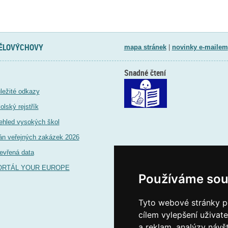
TĚLOVÝCHOVY
mapa stránek
|
novinky e-mailem
Snadné čtení
ležité odkazy
olský rejstřík
ehled vysokých škol
án veřejných zakázek 2026
evřená data
ORTÁL YOUR EUROPE
Používáme sou
Tyto webové stránky po
cílem vylepšení uživat
a reklam, analýzy návš