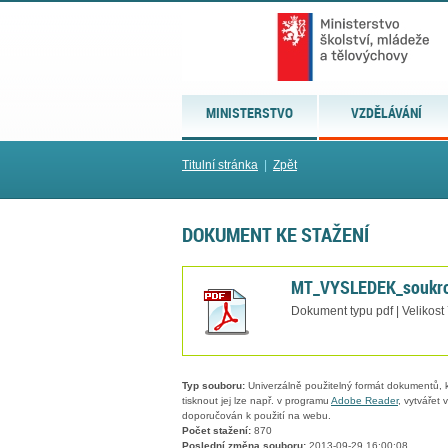
MINISTERSTVO
VZDĚLÁVÁNÍ
Titulní stránka
|
Zpět
DOKUMENT KE STAŽENÍ
MT_VYSLEDEK_soukr
Dokument typu pdf | Velikost
Typ souboru:
Univerzálně použitelný formát dokumentů, kt
tisknout jej lze např. v programu
Adobe Reader
, vytvářet
doporučován k použití na webu.
Počet stažení:
870
Poslední změna souboru:
2013-09-29 16:00:08