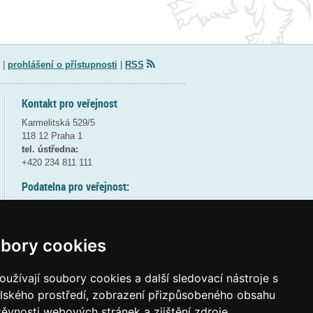
|
prohlášení o přístupnosti
|
RSS
Kontakt pro veřejnost
Karmelitská 529/5
118 12 Praha 1
tel. ústředna:
+420 234 811 111
Podatelna pro veřejnost:
pondělí a středa - 7:30-17:00
úterý a čtvrtek - 7:30-15:30
pátek - 7:30-14:00
bory cookies
8:30 - 9:30 - bezpečnostní přestávka
(více informací
ZDE
)
užívají soubory cookies a další sledovací nástroje s
elského prostředí, zobrazení přizpůsobeného obsahu
Elektronická podatelna:
těvnosti webových stránek a zjištění zdroje
posta@msmt
gov
cz