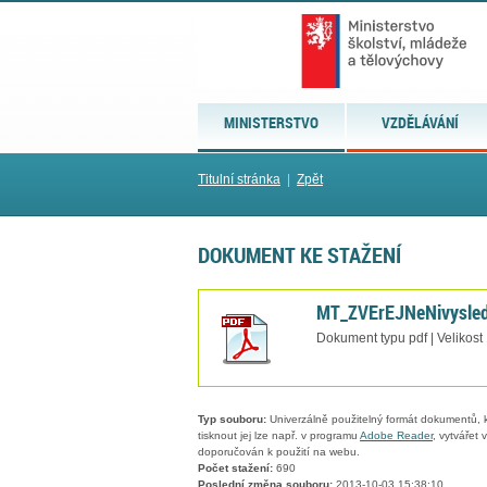
MINISTERSTVO
VZDĚLÁVÁNÍ
Titulní stránka
|
Zpět
DOKUMENT KE STAŽENÍ
MT_ZVErEJNeNivysled
Dokument typu pdf | Velikost
Typ souboru:
Univerzálně použitelný formát dokumentů, kt
tisknout jej lze např. v programu
Adobe Reader
, vytvářet
doporučován k použití na webu.
Počet stažení:
690
Poslední změna souboru:
2013-10-03 15:38:10