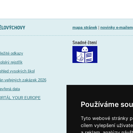
TĚLOVÝCHOVY
mapa stránek
|
novinky e-mailem
Snadné čtení
ležité odkazy
olský rejstřík
ehled vysokých škol
án veřejných zakázek 2026
evřená data
ORTÁL YOUR EUROPE
Používáme sou
Tyto webové stránky po
cílem vylepšení uživat
a reklam, analýzy návš