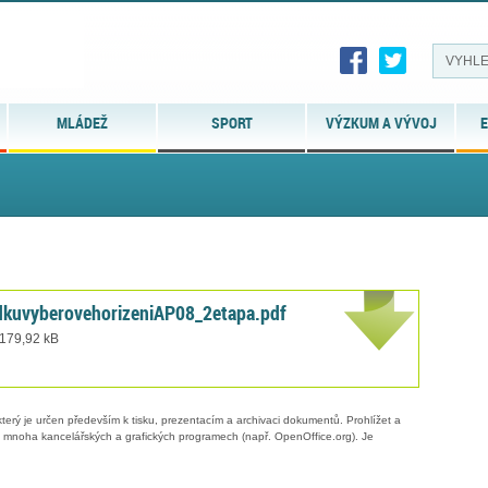
MLÁDEŽ
SPORT
VÝZKUM A VÝVOJ
E
kuvyberovehorizeniAP08_2etapa.pdf
 179,92 kB
erý je určen především k tisku, prezentacím a archivaci dokumentů. Prohlížet a
 v mnoha kancelářských a grafických programech (např. OpenOffice.org). Je