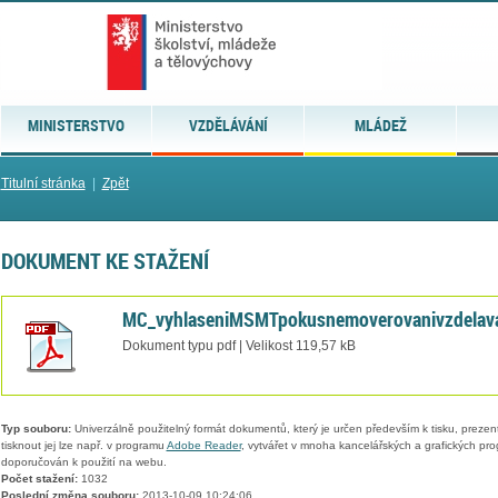
MINISTERSTVO
VZDĚLÁVÁNÍ
MLÁDEŽ
Titulní stránka
|
Zpět
DOKUMENT KE STAŽENÍ
MC_vyhlaseniMSMTpokusnemoverovanivzdelava
Dokument typu pdf | Velikost 119,57 kB
Typ souboru:
Univerzálně použitelný formát dokumentů, který je určen především k tisku, prezen
tisknout jej lze např. v programu
Adobe Reader
, vytvářet v mnoha kancelářských a grafických pr
doporučován k použití na webu.
Počet stažení:
1032
Poslední změna souboru:
2013-10-09 10:24:06