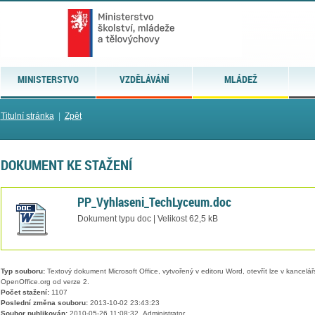
MINISTERSTVO
VZDĚLÁVÁNÍ
MLÁDEŽ
Titulní stránka
|
Zpět
DOKUMENT KE STAŽENÍ
PP_Vyhlaseni_TechLyceum.doc
Dokument typu doc | Velikost 62,5 kB
Typ souboru:
Textový dokument Microsoft Office, vytvořený v editoru Word, otevřít lze v kancelářs
OpenOffice.org od verze 2.
Počet stažení:
1107
Poslední změna souboru:
2013-10-02 23:43:23
Soubor publikován:
2010-05-26 11:08:32, Administrator