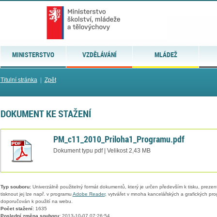
MINISTERSTVO
VZDĚLÁVÁNÍ
MLÁDEŽ
Titulní stránka
|
Zpět
DOKUMENT KE STAŽENÍ
PM_c11_2010_Priloha1_Programu.pdf
Dokument typu pdf | Velikost 2,43 MB
Typ souboru:
Univerzálně použitelný formát dokumentů, který je určen především k tisku, prezen
tisknout jej lze např. v programu
Adobe Reader
, vytvářet v mnoha kancelářských a grafických pr
doporučován k použití na webu.
Počet stažení:
1635
Poslední změna souboru:
2013-10-07 07:26:54