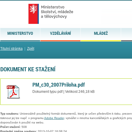
MINISTERSTVO
VZDĚLÁVÁNÍ
MLÁDEŽ
Titulní stránka
|
Zpět
DOKUMENT KE STAŽENÍ
PM_c30_2007Priloha.pdf
Dokument typu pdf | Velikost 246,18 kB
Typ souboru:
Univerzálně použitelný formát dokumentů, který je určen především k tisku, prezen
tisknout jej lze např. v programu
Adobe Reader
, vytvářet v mnoha kancelářských a grafických pr
doporučován k použití na webu.
Počet stažení:
508
Poslední změna souboru:
2013-10-07 16:08:24