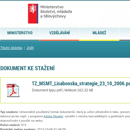
MINISTERSTVO
VZDĚLÁVÁNÍ
MLÁDEŽ
Titulní stránka
|
Zpět
DOKUMENT KE STAŽENÍ
TZ_MSMT_Lisabonska_strategie_23_10_2006.p
Dokument typu pdf | Velikost 162,32 kB
Typ souboru:
Univerzálně použitelný formát dokumentů, který je určen především k tisku, prezen
tisknout jej lze např. v programu
Adobe Reader
, vytvářet v mnoha kancelářských a grafických pr
doporučován k použití na webu.
Počet stažení:
572
Poslední změna souboru:
2013-10-06 01:49:58