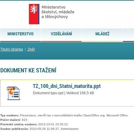
MINISTERSTVO
VZDĚLÁVÁNÍ
MLÁDEŽ
Titulní stránka
|
Zpět
DOKUMENT KE STAŽENÍ
TZ_100_dni_Statni_maturita.ppt
Dokument typu ppt | Velikost 166,5 kB
Typ souboru:
Prezentace, otevřít lze v kancelářském balíku OpenOffice.org, Microsoft Office.
Počet stažení:
815
Poslední změna souboru:
2013-10-01 23:35:22
Soubor publikován:
2010-05-26 11:08:37, Administrator