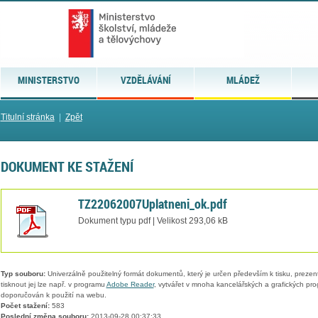
MINISTERSTVO
VZDĚLÁVÁNÍ
MLÁDEŽ
Titulní stránka
|
Zpět
DOKUMENT KE STAŽENÍ
TZ22062007Uplatneni_ok.pdf
Dokument typu pdf | Velikost 293,06 kB
Typ souboru:
Univerzálně použitelný formát dokumentů, který je určen především k tisku, prezen
tisknout jej lze např. v programu
Adobe Reader
, vytvářet v mnoha kancelářských a grafických pr
doporučován k použití na webu.
Počet stažení:
583
Poslední změna souboru:
2013-09-28 00:37:33