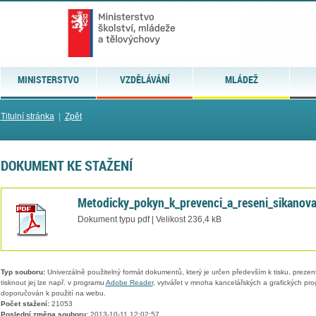
MINISTERSTVO
VZDĚLÁVÁNÍ
MLÁDEŽ
Titulní stránka
|
Zpět
DOKUMENT KE STAŽENÍ
Metodicky_pokyn_k_prevenci_a_reseni_sikanova
Dokument typu pdf | Velikost 236,4 kB
Typ souboru:
Univerzálně použitelný formát dokumentů, který je určen především k tisku, prezen
tisknout jej lze např. v programu
Adobe Reader
, vytvářet v mnoha kancelářských a grafických pr
doporučován k použití na webu.
Počet stažení:
21053
Poslední změna souboru:
2013-10-11 12:02:57