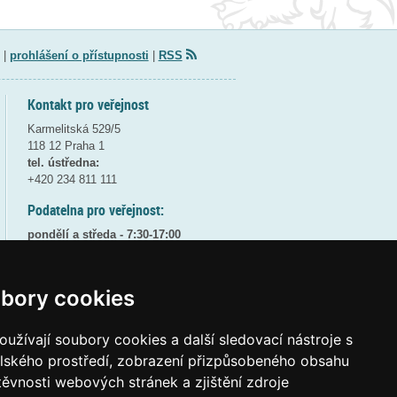
|
prohlášení o přístupnosti
|
RSS
Kontakt pro veřejnost
Karmelitská 529/5
118 12 Praha 1
tel. ústředna:
+420 234 811 111
Podatelna pro veřejnost:
pondělí a středa - 7:30-17:00
úterý a čtvrtek - 7:30-15:30
pátek - 7:30-14:00
bory cookies
8:30 - 9:30 - bezpečnostní přestávka
(více informací
ZDE
)
užívají soubory cookies a další sledovací nástroje s
Elektronická podatelna:
elského prostředí, zobrazení přizpůsobeného obsahu
posta@msmt
gov
cz
těvnosti webových stránek a zjištění zdroje