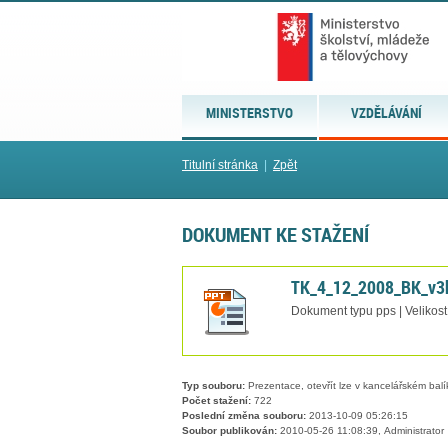
MINISTERSTVO
VZDĚLÁVÁNÍ
Titulní stránka
|
Zpět
DOKUMENT KE STAŽENÍ
TK_4_12_2008_BK_v3b
Dokument typu pps | Velikost
Typ souboru:
Prezentace, otevřít lze v kancelářském balí
Počet stažení:
722
Poslední změna souboru:
2013-10-09 05:26:15
Soubor publikován:
2010-05-26 11:08:39, Administrator