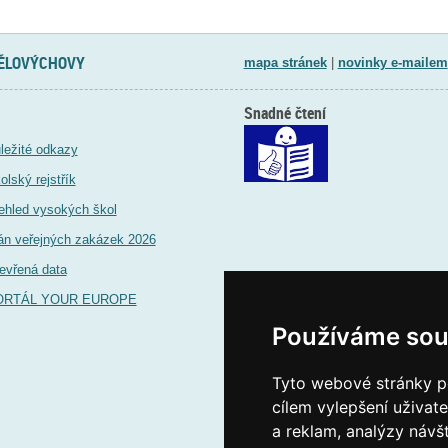
TĚLOVÝCHOVY
mapa stránek
|
novinky e-mailem
Snadné čtení
ležité odkazy
olský rejstřík
ehled vysokých škol
án veřejných zakázek 2026
evřená data
ORTÁL YOUR EUROPE
Používáme sou
Tyto webové stránky po
cílem vylepšení uživat
a reklam, analýzy návš