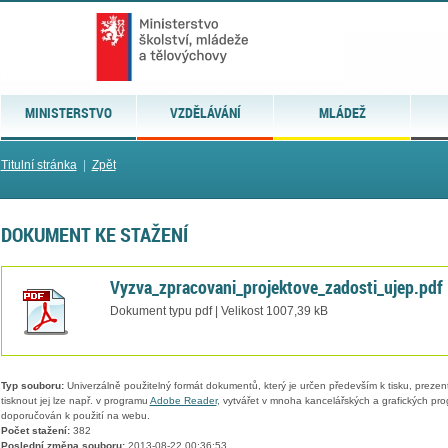
MINISTERSTVO
VZDĚLÁVÁNÍ
MLÁDEŽ
Titulní stránka
|
Zpět
DOKUMENT KE STAŽENÍ
Vyzva_zpracovani_projektove_zadosti_ujep.pdf
Dokument typu pdf | Velikost 1007,39 kB
Typ souboru:
Univerzálně použitelný formát dokumentů, který je určen především k tisku, prezen
tisknout jej lze např. v programu
Adobe Reader
, vytvářet v mnoha kancelářských a grafických pr
doporučován k použití na webu.
Počet stažení:
382
Poslední změna souboru:
2013-08-22 00:36:53