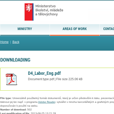
MINISTRY
AREAS OF WORK
CONTAC
Home
|
Back
DOWNLOADING
D4_Labor_Eng.pdf
Document type pdf | File size 225.06 kB
File type:
Univerzálně použitelný formát dokumentů, který je určen především k tisku, prezentací
tisknout jej lze např. v programu
Adobe Reader
, vytvářet v mnoha kancelářských a grafických pr
doporučován k použití na webu.
Number of download:
502
Last modification of file:
2013-08-25 13:21:28