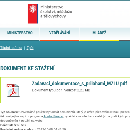
MINISTERSTVO
VZDĚLÁVÁNÍ
MLÁDEŽ
Titulní stránka
|
Zpět
DOKUMENT KE STAŽENÍ
Zadavaci_dokumentace_s_prilohami_MZLU.pdf
Dokument typu pdf | Velikost 2,21 MB
Typ souboru:
Univerzálně použitelný formát dokumentů, který je určen především k tisku, prezen
tisknout jej lze např. v programu
Adobe Reader
, vytvářet v mnoha kancelářských a grafických pr
doporučován k použití na webu.
Počet stažení:
597
Poslední změna souboru:
2013-10-08 04:43:59