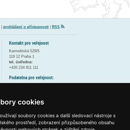
|
prohlášení o přístupnosti
|
RSS
Kontakt pro veřejnost
Karmelitská 529/5
118 12 Praha 1
tel. ústředna:
+420 234 811 111
Podatelna pro veřejnost:
pondělí a středa - 7:30-17:00
úterý a čtvrtek - 7:30-15:30
pátek - 7:30-14:00
bory cookies
8:30 - 9:30 - bezpečnostní přestávka
(více informací
ZDE
)
užívají soubory cookies a další sledovací nástroje s
elského prostředí, zobrazení přizpůsobeného obsahu
Elektronická podatelna:
těvnosti webových stránek a zjištění zdroje
posta@msmt
gov
cz