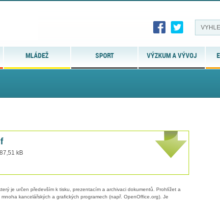
MLÁDEŽ
SPORT
VÝZKUM A VÝVOJ
E
f
 87,51 kB
erý je určen především k tisku, prezentacím a archivaci dokumentů. Prohlížet a
 v mnoha kancelářských a grafických programech (např. OpenOffice.org). Je