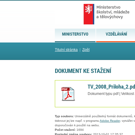
MINISTERSTVO
VZDĚLÁVÁNÍ
Titulní stránka
|
Zpět
DOKUMENT KE STAŽENÍ
TV_2008_Priloha_2.pd
Dokument typu pdf | Velikost
Typ souboru:
Univerzálně použitelný formát dokumentů, kt
tisknout jej lze např. v programu
Adobe Reader
, vytvářet
doporučován k použití na webu.
Počet stažení:
1694
Poslední změna souboru:
2013-10-01 17:35:37