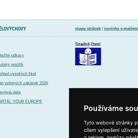
TĚLOVÝCHOVY
mapa stránek
|
novinky e-mailem
Snadné čtení
ležité odkazy
olský rejstřík
ehled vysokých škol
án veřejných zakázek 2026
evřená data
ORTÁL YOUR EUROPE
Používáme sou
Tyto webové stránky po
cílem vylepšení uživat
a reklam, analýzy návš