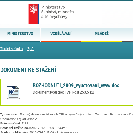
MINISTERSTVO
VZDĚLÁVÁNÍ
MLÁDEŽ
Titulní stránka
|
Zpět
DOKUMENT KE STAŽENÍ
ROZHODNUTI_2009_vyuctovani_www.doc
Dokument typu doc | Velikost 253,5 kB
Typ souboru:
Textový dokument Microsoft Office, vytvořený v editoru Word, otevřít lze v kancelářs
OpenOffice.org od verze 2.
Počet stažení:
1188
Poslední změna souboru:
2013-10-06 13:43:58
Soubor publikován:
2010-05-26 11:08:42, Administrator