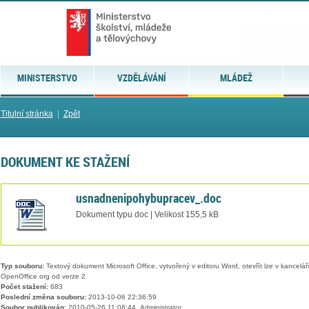
MINISTERSTVO
VZDĚLÁVÁNÍ
MLÁDEŽ
Titulní stránka
|
Zpět
DOKUMENT KE STAŽENÍ
usnadnenipohybupracev_.doc
Dokument typu doc | Velikost 155,5 kB
Typ souboru:
Textový dokument Microsoft Office, vytvořený v editoru Word, otevřít lze v kancelářs
OpenOffice.org od verze 2.
Počet stažení:
683
Poslední změna souboru:
2013-10-06 22:36:59
Soubor publikován:
2010-05-26 11:08:44, Administrator