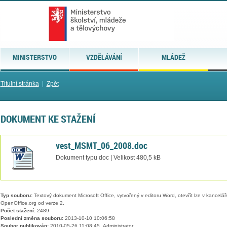
MINISTERSTVO
VZDĚLÁVÁNÍ
MLÁDEŽ
Titulní stránka
|
Zpět
DOKUMENT KE STAŽENÍ
vest_MSMT_06_2008.doc
Dokument typu doc | Velikost 480,5 kB
Typ souboru:
Textový dokument Microsoft Office, vytvořený v editoru Word, otevřít lze v kancelářs
OpenOffice.org od verze 2.
Počet stažení:
2489
Poslední změna souboru:
2013-10-10 10:06:58
Soubor publikován:
2010-05-26 11:08:45, Administrator