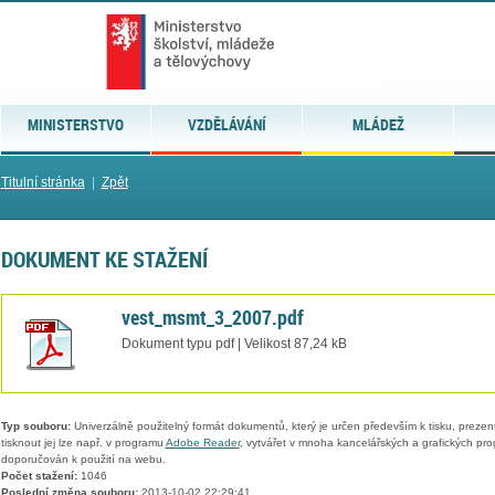
MINISTERSTVO
VZDĚLÁVÁNÍ
MLÁDEŽ
Titulní stránka
|
Zpět
DOKUMENT KE STAŽENÍ
vest_msmt_3_2007.pdf
Dokument typu pdf | Velikost 87,24 kB
Typ souboru:
Univerzálně použitelný formát dokumentů, který je určen především k tisku, prezen
tisknout jej lze např. v programu
Adobe Reader
, vytvářet v mnoha kancelářských a grafických pr
doporučován k použití na webu.
Počet stažení:
1046
Poslední změna souboru:
2013-10-02 22:29:41