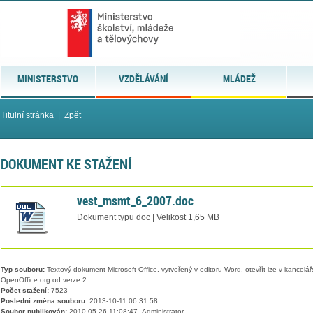
MINISTERSTVO
VZDĚLÁVÁNÍ
MLÁDEŽ
Titulní stránka
|
Zpět
DOKUMENT KE STAŽENÍ
vest_msmt_6_2007.doc
Dokument typu doc | Velikost 1,65 MB
Typ souboru:
Textový dokument Microsoft Office, vytvořený v editoru Word, otevřít lze v kancelářs
OpenOffice.org od verze 2.
Počet stažení:
7523
Poslední změna souboru:
2013-10-11 06:31:58
Soubor publikován:
2010-05-26 11:08:47, Administrator