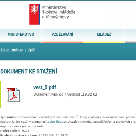
MINISTERSTVO
VZDĚLÁVÁNÍ
MLÁDEŽ
Titulní stránka
|
Zpět
DOKUMENT KE STAŽENÍ
vest_5.pdf
Dokument typu pdf | Velikost 119,82 kB
Typ souboru:
Univerzálně použitelný formát dokumentů, který je určen především k tisku, prezen
tisknout jej lze např. v programu
Adobe Reader
, vytvářet v mnoha kancelářských a grafických pr
doporučován k použití na webu.
Počet stažení:
9195
Poslední změna souboru:
2013-10-11 13:18:38