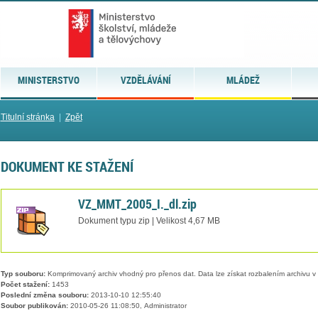
MINISTERSTVO
VZDĚLÁVÁNÍ
MLÁDEŽ
Titulní stránka
|
Zpět
DOKUMENT KE STAŽENÍ
VZ_MMT_2005_I._dl.zip
Dokument typu zip | Velikost 4,67 MB
Typ souboru:
Komprimovaný archiv vhodný pro přenos dat. Data lze získat rozbalením archivu 
Počet stažení:
1453
Poslední změna souboru:
2013-10-10 12:55:40
Soubor publikován:
2010-05-26 11:08:50, Administrator