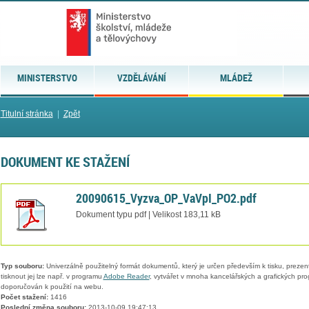
MINISTERSTVO
VZDĚLÁVÁNÍ
MLÁDEŽ
Titulní stránka
|
Zpět
DOKUMENT KE STAŽENÍ
20090615_Vyzva_OP_VaVpI_PO2.pdf
Dokument typu pdf | Velikost 183,11 kB
Typ souboru:
Univerzálně použitelný formát dokumentů, který je určen především k tisku, prezen
tisknout jej lze např. v programu
Adobe Reader
, vytvářet v mnoha kancelářských a grafických pr
doporučován k použití na webu.
Počet stažení:
1416
Poslední změna souboru:
2013-10-09 19:47:13