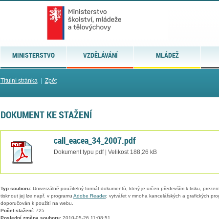
MINISTERSTVO
VZDĚLÁVÁNÍ
MLÁDEŽ
Titulní stránka
|
Zpět
DOKUMENT KE STAŽENÍ
call_eacea_34_2007.pdf
Dokument typu pdf | Velikost 188,26 kB
Typ souboru:
Univerzálně použitelný formát dokumentů, který je určen především k tisku, prezen
tisknout jej lze např. v programu
Adobe Reader
, vytvářet v mnoha kancelářských a grafických pr
doporučován k použití na webu.
Počet stažení:
725
Poslední změna souboru:
2010-05-26 11:08:51