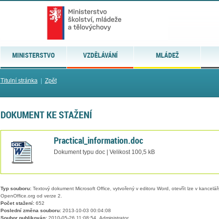
MINISTERSTVO
VZDĚLÁVÁNÍ
MLÁDEŽ
Titulní stránka
|
Zpět
DOKUMENT KE STAŽENÍ
Practical_information.doc
Dokument typu doc | Velikost 100,5 kB
Typ souboru:
Textový dokument Microsoft Office, vytvořený v editoru Word, otevřít lze v kancelářs
OpenOffice.org od verze 2.
Počet stažení:
652
Poslední změna souboru:
2013-10-03 00:04:08
Soubor publikován:
2010-05-26 11:08:54, Administrator