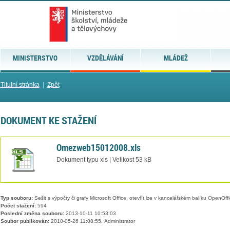
MINISTERSTVO
VZDĚLÁVÁNÍ
MLÁDEŽ
Titulní stránka
|
Zpět
DOKUMENT KE STAŽENÍ
Omezweb15012008.xls
Dokument typu xls | Velikost 53 kB
Typ souboru:
Sešit s výpočty či grafy Microsoft Office, otevřít lze v kancelářském balíku OpenOffic
Počet stažení:
594
Poslední změna souboru:
2013-10-11 10:53:03
Soubor publikován:
2010-05-26 11:08:55, Administrator