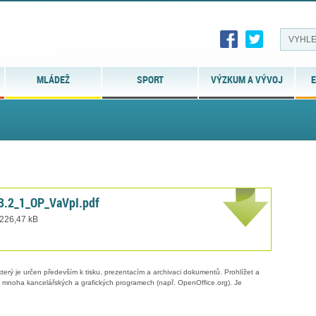
MLÁDEŽ
SPORT
VÝZKUM A VÝVOJ
E
.2_1_OP_VaVpI.pdf
 226,47 kB
erý je určen především k tisku, prezentacím a archivaci dokumentů. Prohlížet a
 v mnoha kancelářských a grafických programech (např. OpenOffice.org). Je