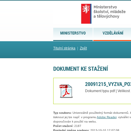
MINISTERSTVO
VZDĚLÁVÁNÍ
Titulní stránka
|
Zpět
DOKUMENT KE STAŽENÍ
20091215_VYZVA_PO3
Dokument typu pdf | Velikost
Typ souboru:
Univerzálně použitelný formát dokumentů, kt
tisknout jej lze např. v programu
Adobe Reader
, vytvářet
doporučován k použití na webu.
Počet stažení:
2187
Poslední změna souboru:
2013-10-10 12:07:08