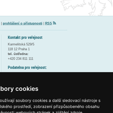
|
prohlášení o přístupnosti
|
RSS
Kontakt pro veřejnost
Karmelitská 529/5
118 12 Praha 1
tel. ústředna:
+420 234 811 111
Podatelna pro veřejnost:
pondělí a středa - 7:30-17:00
úterý a čtvrtek - 7:30-15:30
pátek - 7:30-14:00
bory cookies
8:30 - 9:30 - bezpečnostní přestávka
(více informací
ZDE
)
užívají soubory cookies a další sledovací nástroje s
elského prostředí, zobrazení přizpůsobeného obsahu
Elektronická podatelna:
těvnosti webových stránek a zjištění zdroje
posta@msmt
gov
cz