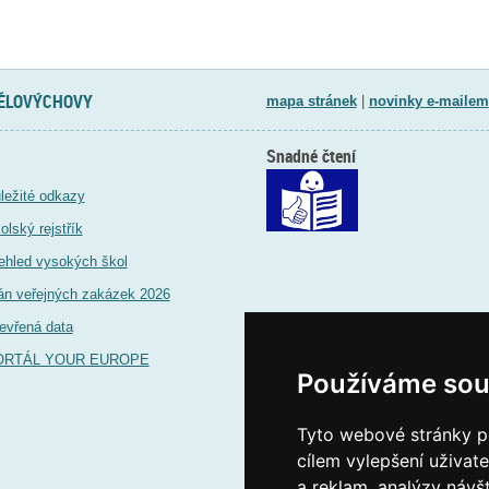
TĚLOVÝCHOVY
mapa stránek
|
novinky e-mailem
Snadné čtení
ležité odkazy
olský rejstřík
ehled vysokých škol
án veřejných zakázek 2026
evřená data
ORTÁL YOUR EUROPE
Používáme sou
Tyto webové stránky po
cílem vylepšení uživat
a reklam, analýzy návš