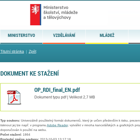
MINISTERSTVO
VZDĚLÁVÁNÍ
MLÁDEŽ
Titulní stránka
|
Zpět
DOKUMENT KE STAŽENÍ
OP_RDI_final_EN.pdf
Dokument typu pdf | Velikost 2,7 MB
Typ souboru:
Univerzálně použitelný formát dokumentů, který je určen především k tisku, prezen
tisknout jej lze např. v programu
Adobe Reader
, vytvářet v mnoha kancelářských a grafických pr
doporučován k použití na webu.
Počet stažení:
1864
Poslední změna souboru:
2013-10-03 13:17:16