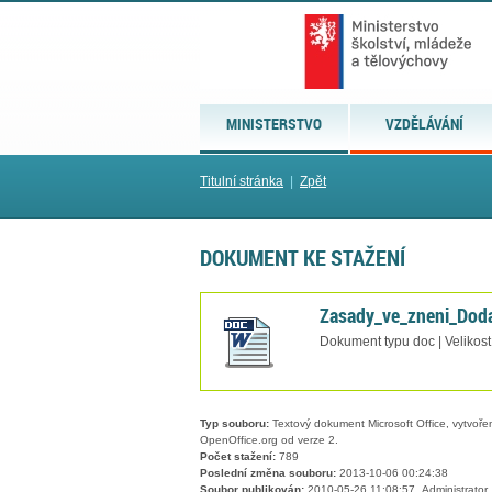
MINISTERSTVO
VZDĚLÁVÁNÍ
Titulní stránka
|
Zpět
DOKUMENT KE STAŽENÍ
Zasady_ve_zneni_Dod
Dokument typu doc | Velikost
Typ souboru:
Textový dokument Microsoft Office, vytvořený
OpenOffice.org od verze 2.
Počet stažení:
789
Poslední změna souboru:
2013-10-06 00:24:38
Soubor publikován:
2010-05-26 11:08:57, Administrator