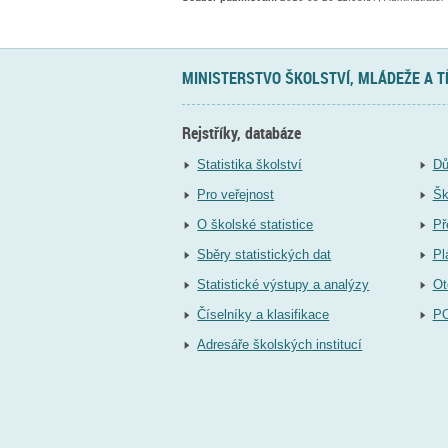
MINISTERSTVO ŠKOLSTVÍ, MLÁDEŽE A 
Rejstříky, databáze
Statistika školství
Dů
Pro veřejnost
Šk
O školské statistice
Př
Sběry statistických dat
Pl
Statistické výstupy a analýzy
Ot
Číselníky a klasifikace
P
Adresáře školských institucí