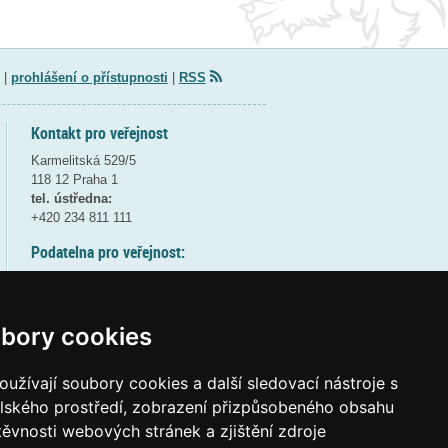
|
prohlášení o přístupnosti
|
RSS
Kontakt pro veřejnost
Karmelitská 529/5
118 12 Praha 1
tel. ústředna:
+420 234 811 111
Podatelna pro veřejnost:
pondělí a středa - 7:30-17:00
úterý a čtvrtek - 7:30-15:30
pátek - 7:30-14:00
bory cookies
8:30 - 9:30 - bezpečnostní přestávka
(více informací
ZDE
)
užívají soubory cookies a další sledovací nástroje s
elského prostředí, zobrazení přizpůsobeného obsahu
Elektronická podatelna:
těvnosti webových stránek a zjištění zdroje
posta@msmt
gov
cz