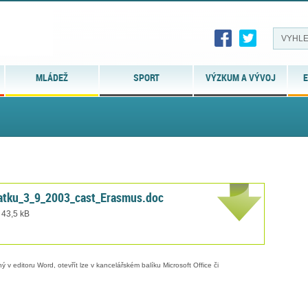
MLÁDEŽ
SPORT
VÝZKUM A VÝVOJ
E
atku_3_9_2003_cast_Erasmus.doc
 43,5 kB
 v editoru Word, otevřít lze v kancelářském balíku Microsoft Office či