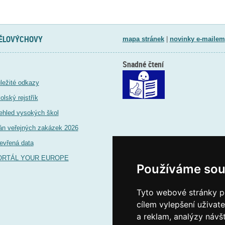
TĚLOVÝCHOVY
mapa stránek
|
novinky e-mailem
Snadné čtení
ležité odkazy
olský rejstřík
ehled vysokých škol
án veřejných zakázek 2026
evřená data
ORTÁL YOUR EUROPE
Používáme sou
Tyto webové stránky po
cílem vylepšení uživat
a reklam, analýzy návš