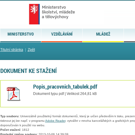
MINISTERSTVO
VZDĚLÁVÁNÍ
MLÁDEŽ
Titulní stránka
|
Zpět
DOKUMENT KE STAŽENÍ
Popis_pracovnich_tabulek.pdf
Dokument typu pdf | Velikost 264,81 kB
Typ souboru:
Univerzálně použitelný formát dokumentů, který je určen především k tisku, prezen
tisknout jej lze např. v programu
Adobe Reader
, vytvářet v mnoha kancelářských a grafických pr
doporučován k použití na webu.
Počet stažení:
1812
Poslední změna souboru:
2013-10-06 14:39:09