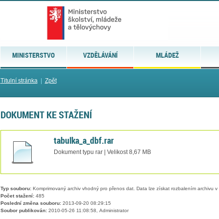
MINISTERSTVO
VZDĚLÁVÁNÍ
MLÁDEŽ
Titulní stránka
|
Zpět
DOKUMENT KE STAŽENÍ
tabulka_a_dbf.rar
Dokument typu rar | Velikost 8,67 MB
Typ souboru:
Komprimovaný archiv vhodný pro přenos dat. Data lze získat rozbalením archivu 
Počet stažení:
485
Poslední změna souboru:
2013-09-20 08:29:15
Soubor publikován:
2010-05-26 11:08:58, Administrator