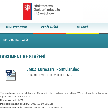
MINISTERSTVO
VZDĚLÁVÁNÍ
MLÁDEŽ
Titulní stránka
|
Zpět
DOKUMENT KE STAŽENÍ
JMCZ_Eurostars_Formular.doc
Dokument typu doc | Velikost 1 MB
Typ souboru:
Textový dokument Microsoft Office, vytvořený v editoru Word, otevřít lze v kancelářs
OpenOffice.org od verze 2.
Počet stažení:
1471
Poslední změna souboru:
2013-10-10 09:10:57
Soubor publikován:
2010-05-26 11:09:01, Administrator