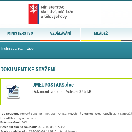
MINISTERSTVO
VZDĚLÁVÁNÍ
MLÁDEŽ
Titulní stránka
|
Zpět
DOKUMENT KE STAŽENÍ
JMEUROSTARS.doc
Dokument typu doc | Velikost 37,5 kB
Typ souboru:
Textový dokument Microsoft Office, vytvořený v editoru Word, otevřít lze v kancelářs
OpenOffice.org od verze 2.
Počet stažení:
502
Poslední změna souboru:
2013-10-08 21:34:31
Soubor publikován:
2010-05-26 11:09:01, Administrator