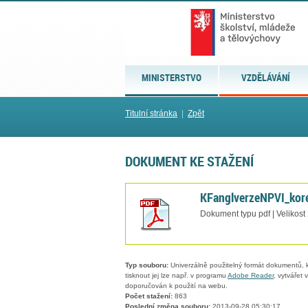
MINISTERSTVO
VZDĚLÁVÁNÍ
Titulní stránka
|
Zpět
DOKUMENT KE STAŽENÍ
KFanglverzeNPVI_kor
Dokument typu pdf | Velikost
Typ souboru:
Univerzálně použitelný formát dokumentů, kt
tisknout jej lze např. v programu
Adobe Reader
, vytvářet
doporučován k použití na webu.
Počet stažení:
863
Poslední změna souboru:
2013-09-28 05:30:17