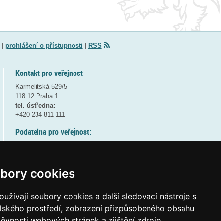
|
prohlášení o přístupnosti
|
RSS
Kontakt pro veřejnost
Karmelitská 529/5
118 12 Praha 1
tel. ústředna:
+420 234 811 111
Podatelna pro veřejnost:
pondělí a středa - 7:30-17:00
úterý a čtvrtek - 7:30-15:30
pátek - 7:30-14:00
bory cookies
8:30 - 9:30 - bezpečnostní přestávka
(více informací
ZDE
)
užívají soubory cookies a další sledovací nástroje s
elského prostředí, zobrazení přizpůsobeného obsahu
Elektronická podatelna:
těvnosti webových stránek a zjištění zdroje
posta@msmt
gov
cz