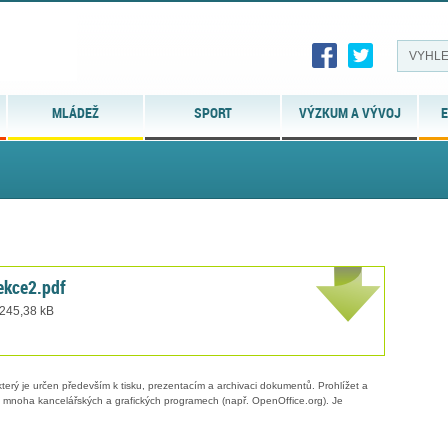
MLÁDEŽ
SPORT
VÝZKUM A VÝVOJ
E
ekce2.pdf
 245,38 kB
erý je určen především k tisku, prezentacím a archivaci dokumentů. Prohlížet a
 v mnoha kancelářských a grafických programech (např. OpenOffice.org). Je