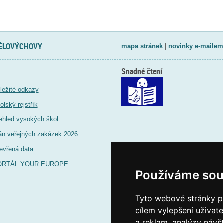
TĚLOVÝCHOVY
mapa stránek
|
novinky e-mailem
Snadné čtení
ležité odkazy
olský rejstřík
ehled vysokých škol
án veřejných zakázek 2026
evřená data
ORTÁL YOUR EUROPE
Používáme sou
Tyto webové stránky po
cílem vylepšení uživat
a reklam, analýzy návš