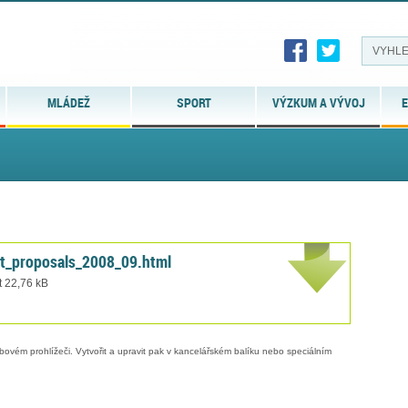
MLÁDEŽ
SPORT
VÝZKUM A VÝVOJ
E
ct_proposals_2008_09.html
t 22,76 kB
bovém prohlížeči. Vytvořit a upravit pak v kancelářském balíku nebo speciálním