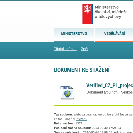
MINISTERSTVO
VZDĚLÁVÁNÍ
Titulní stránka
|
Zpět
DOKUMENT KE STAŽENÍ
Verified_CZ_PL_proje
Dokument typu html | Velikos
Typ souboru:
Webová stránka, kterou lze prohlížet ve we
editoru, např. v
PSPadu
.
Počet stažení:
1373
Poslední změna souboru:
2013-09-30 17:26:04
Soubor publikován:
2010-05-26 11:09:02, Administrator