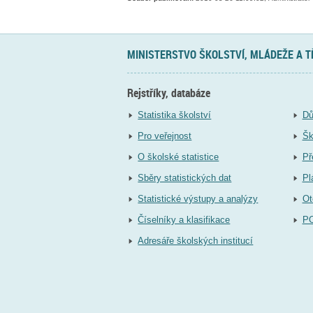
MINISTERSTVO ŠKOLSTVÍ, MLÁDEŽE A 
Rejstříky, databáze
Statistika školství
Dů
Pro veřejnost
Šk
O školské statistice
Př
Sběry statistických dat
Pl
Statistické výstupy a analýzy
Ot
Číselníky a klasifikace
P
Adresáře školských institucí