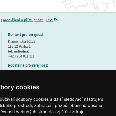
|
prohlášení o přístupnosti
|
RSS
Kontakt pro veřejnost
Karmelitská 529/5
118 12 Praha 1
tel. ústředna:
+420 234 811 111
Podatelna pro veřejnost:
pondělí a středa - 7:30-17:00
úterý a čtvrtek - 7:30-15:30
pátek - 7:30-14:00
bory cookies
8:30 - 9:30 - bezpečnostní přestávka
(více informací
ZDE
)
užívají soubory cookies a další sledovací nástroje s
elského prostředí, zobrazení přizpůsobeného obsahu
Elektronická podatelna:
těvnosti webových stránek a zjištění zdroje
posta@msmt
gov
cz