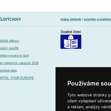
TĚLOVÝCHOVY
mapa stránek
|
novinky e-mailem
Snadné čtení
ležité odkazy
olský rejstřík
ehled vysokých škol
án veřejných zakázek 2026
evřená data
ORTÁL YOUR EUROPE
Používáme sou
Tyto webové stránky po
cílem vylepšení uživat
a reklam, analýzy návš