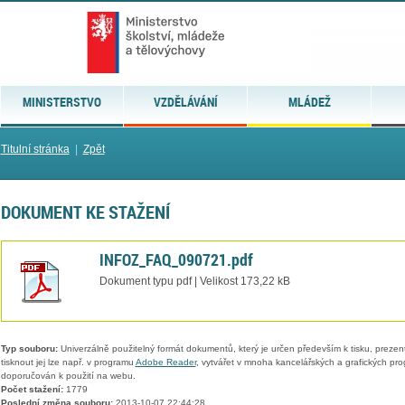
MINISTERSTVO
VZDĚLÁVÁNÍ
MLÁDEŽ
Titulní stránka
|
Zpět
DOKUMENT KE STAŽENÍ
INFOZ_FAQ_090721.pdf
Dokument typu pdf | Velikost 173,22 kB
Typ souboru:
Univerzálně použitelný formát dokumentů, který je určen především k tisku, prezen
tisknout jej lze např. v programu
Adobe Reader
, vytvářet v mnoha kancelářských a grafických pr
doporučován k použití na webu.
Počet stažení:
1779
Poslední změna souboru:
2013-10-07 22:44:28