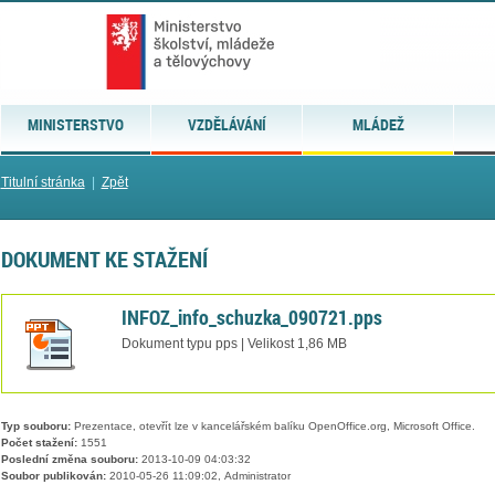
MINISTERSTVO
VZDĚLÁVÁNÍ
MLÁDEŽ
Titulní stránka
|
Zpět
DOKUMENT KE STAŽENÍ
INFOZ_info_schuzka_090721.pps
Dokument typu pps | Velikost 1,86 MB
Typ souboru:
Prezentace, otevřít lze v kancelářském balíku OpenOffice.org, Microsoft Office.
Počet stažení:
1551
Poslední změna souboru:
2013-10-09 04:03:32
Soubor publikován:
2010-05-26 11:09:02, Administrator