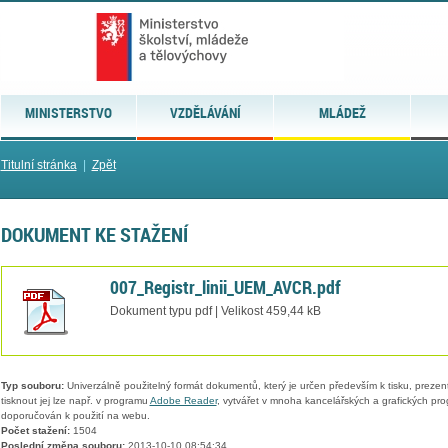
MINISTERSTVO
VZDĚLÁVÁNÍ
MLÁDEŽ
Titulní stránka
|
Zpět
DOKUMENT KE STAŽENÍ
007_Registr_linii_UEM_AVCR.pdf
Dokument typu pdf | Velikost 459,44 kB
Typ souboru:
Univerzálně použitelný formát dokumentů, který je určen především k tisku, prezen
tisknout jej lze např. v programu
Adobe Reader
, vytvářet v mnoha kancelářských a grafických pr
doporučován k použití na webu.
Počet stažení:
1504
Poslední změna souboru:
2013-10-10 08:54:34