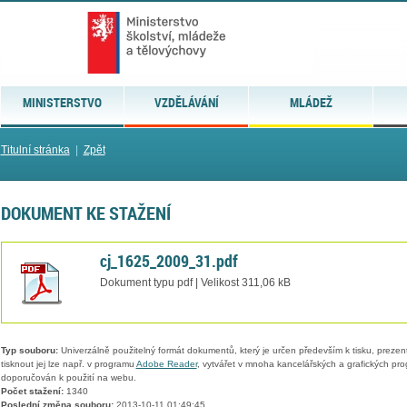
MINISTERSTVO
VZDĚLÁVÁNÍ
MLÁDEŽ
Titulní stránka
|
Zpět
DOKUMENT KE STAŽENÍ
cj_1625_2009_31.pdf
Dokument typu pdf | Velikost 311,06 kB
Typ souboru:
Univerzálně použitelný formát dokumentů, který je určen především k tisku, prezen
tisknout jej lze např. v programu
Adobe Reader
, vytvářet v mnoha kancelářských a grafických pr
doporučován k použití na webu.
Počet stažení:
1340
Poslední změna souboru:
2013-10-11 01:49:45