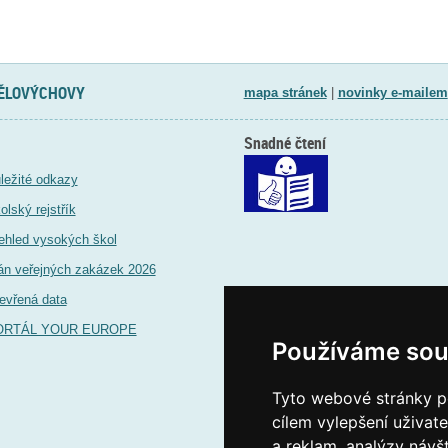
TĚLOVÝCHOVY
mapa stránek
|
novinky e-mailem
Snadné čtení
ležité odkazy
olský rejstřík
ehled vysokých škol
án veřejných zakázek 2026
evřená data
ORTÁL YOUR EUROPE
Používáme sou
Tyto webové stránky po
cílem vylepšení uživat
a reklam, analýzy návš