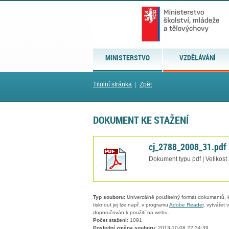
MINISTERSTVO
VZDĚLÁVÁNÍ
Titulní stránka
|
Zpět
DOKUMENT KE STAŽENÍ
cj_2788_2008_31.pdf
Dokument typu pdf | Velikost
Typ souboru:
Univerzálně použitelný formát dokumentů, kt
tisknout jej lze např. v programu
Adobe Reader
, vytvářet
doporučován k použití na webu.
Počet stažení:
1091
Poslední změna souboru:
2013-10-08 22:34:39