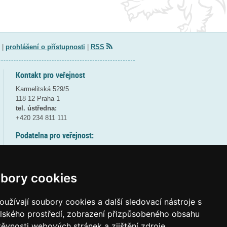
|
prohlášení o přístupnosti
|
RSS
Kontakt pro veřejnost
Karmelitská 529/5
118 12 Praha 1
tel. ústředna:
+420 234 811 111
Podatelna pro veřejnost:
pondělí a středa - 7:30-17:00
úterý a čtvrtek - 7:30-15:30
pátek - 7:30-14:00
bory cookies
8:30 - 9:30 - bezpečnostní přestávka
(více informací
ZDE
)
užívají soubory cookies a další sledovací nástroje s
elského prostředí, zobrazení přizpůsobeného obsahu
Elektronická podatelna:
těvnosti webových stránek a zjištění zdroje
posta@msmt
gov
cz