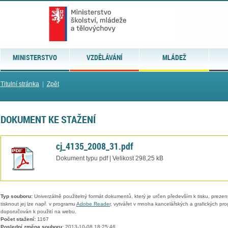
MINISTERSTVO
VZDĚLÁVÁNÍ
MLÁDEŽ
Titulní stránka
|
Zpět
DOKUMENT KE STAŽENÍ
cj_4135_2008_31.pdf
Dokument typu pdf | Velikost 298,25 kB
Typ souboru:
Univerzálně použitelný formát dokumentů, který je určen především k tisku, prezen
tisknout jej lze např. v programu
Adobe Reader
, vytvářet v mnoha kancelářských a grafických pr
doporučován k použití na webu.
Počet stažení:
1167
Poslední změna souboru:
2013-10-08 18:25:46