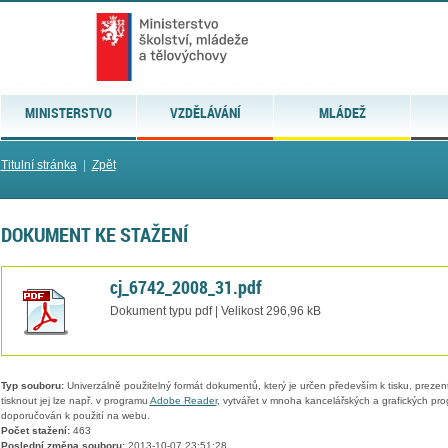
MINISTERSTVO
VZDĚLÁVÁNÍ
MLÁDEŽ
Titulní stránka
|
Zpět
DOKUMENT KE STAŽENÍ
cj_6742_2008_31.pdf
Dokument typu pdf | Velikost 296,96 kB
Typ souboru:
Univerzálně použitelný formát dokumentů, který je určen především k tisku, prezen
tisknout jej lze např. v programu
Adobe Reader
, vytvářet v mnoha kancelářských a grafických pr
doporučován k použití na webu.
Počet stažení:
463
Poslední změna souboru:
2013-10-07 23:51:28